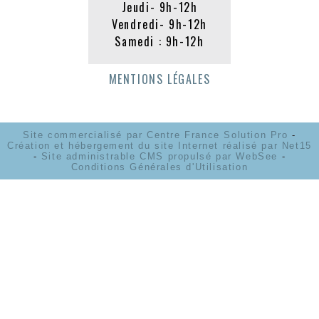
Jeudi- 9h-12h
Vendredi- 9h-12h
Samedi : 9h-12h
MENTIONS LÉGALES
Site commercialisé par Centre France Solution Pro
-
Création et hébergement du site Internet réalisé par Net15
-
Site administrable CMS propulsé par WebSee
-
Conditions Générales d'Utilisation