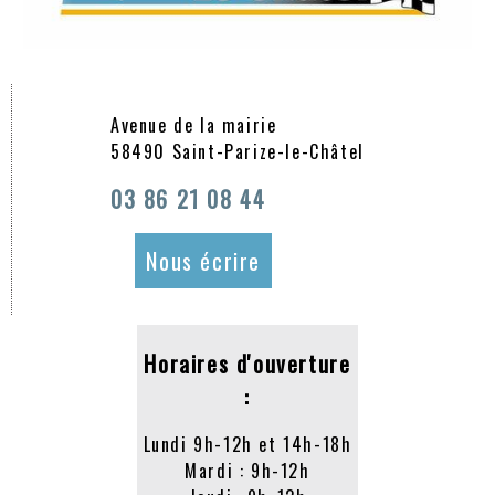
“J’ai essayé d’éteindre avec des extincteurs,
mais ce n’était pas suffisant” : lors des
moissons, un incendie dans la Nièvre ravage
Avenue de la mairie
encore 15 hectares
58490 Saint-Parize-le-Châtel
05/07/2026
Les sapeurs-pompiers
03 86 21 08 44
de la Nièvre sont
mobilisés
Nous écrire
quotidiennement pour
des feux dans des
champs depuis
plusieurs jours. Ce
Horaires d'ouverture
dimanche 5 juillet, un énième feu s’est déclaré
:
sur une exploitation agricole de Saint-Parize-le-
Châtel. 15 hectares sont partis en fumée.
Lundi 9h-12h et 14h-18h
Mardi : 9h-12h