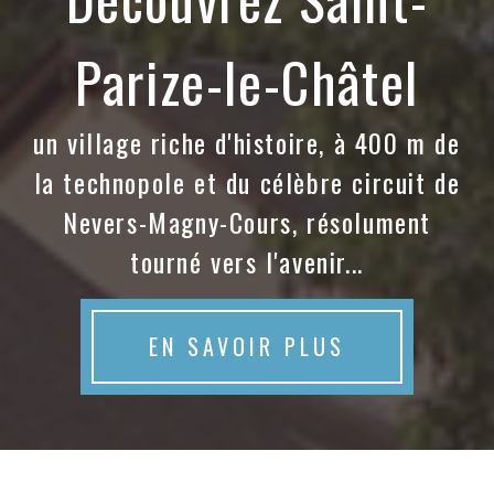
Parize-le-Châtel
un village riche d'histoire, à 400 m de
la technopole et du célèbre circuit de
Nevers-Magny-Cours, résolument
tourné vers l'avenir...
EN SAVOIR PLUS
Saint-Parize-le-Châtel : ultime visite
immersive au château avec des scènes
théâtralisées le 8 août à 22 heures
31/07/2026
Après le succès de la