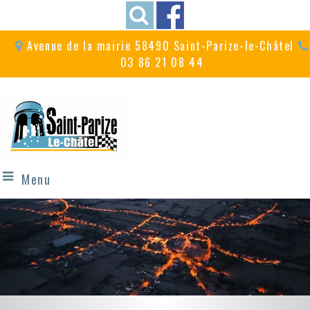
Avenue de la mairie 58490 Saint-Parize-le-Châtel
03 86 21 08 44
Menu
A proximité du
Un village festif
circuit de Magny-Cours
avec ses fêtes et commémorations...