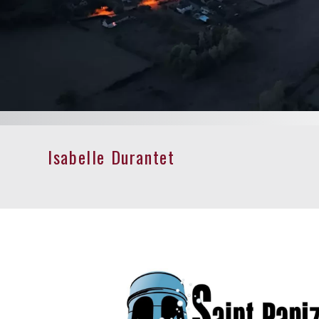
circuit d
avec ses fêtes et 
Isabelle Durantet