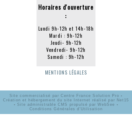
Horaires d'ouverture
:
Lundi 9h-12h et 14h-18h
Mardi : 9h-12h
Jeudi- 9h-12h
Vendredi- 9h-12h
Samedi : 9h-12h
MENTIONS LÉGALES
Site commercialisé par Centre France Solution Pro
-
Création et hébergement du site Internet réalisé par Net15
-
Site administrable CMS propulsé par WebSee
-
Conditions Générales d'Utilisation