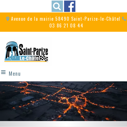
Avenue de la mairie 58490 Saint-Parize-le-Châtel
03 86 21 08 44
Menu
A proximité du
Un village festif
circuit de Magny-Cours
avec ses fêtes et commémorations...