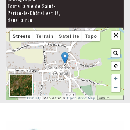
Toute la vie de Saint-
Parize-le-Châtel est là,
dans la rue.
Streets
Terrain
Satellite
Topo
+
−
300 m
Leaflet
| Map data: ©
OpenStreetMap