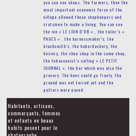
you can see shops. The farmers, then the
most important economic force of the
village allowed these shopkeepers and
cratsmen to make a living. You can see
the inn « LE LION D’OR » , the tailor’s «
PAGES » , the harnessmaker’s, the
blacksmith’s, the haberdashery, the
hosiery, the shoe shop in the same shop,
the tobacconist’s selling « LE PETIT
JOURNAL », the bar which was also the
grocery. The hens could go freely, the
ground was not tarred yet and the
gutters were paved.
Habitants, artisans,
commerçants, femmes
et enfants en beaux
habits posent pour le
photographe.