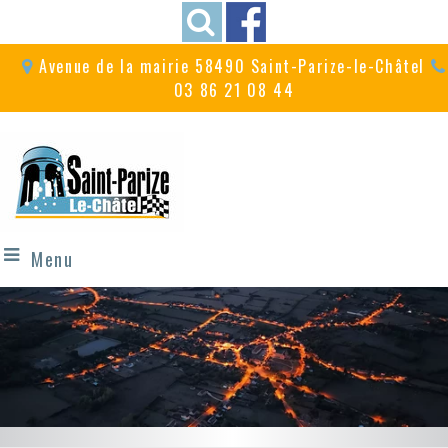
Avenue de la mairie 58490 Saint-Parize-le-Châtel
03 86 21 08 44
Menu
A proximité du
Un village festif
circuit de Magny-Cours
avec ses fêtes et commémorations...