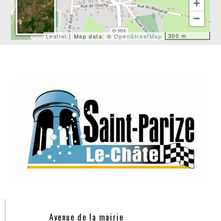
+
−
300 m
Leaflet
| Map data: ©
OpenStreetMap
Avenue de la mairie