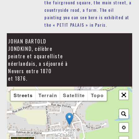
the fairground square, the main street, a
countryside road, a farm. The oil
painting you can see here is exhibited at
the « PETIT PALAIS » in Paris.
JOHAN BARTOLD
JONDKIND, célèbre
peintre et aquarelliste
néerlandais, a séjourné à
Nevers entre 1870
et 1876.
Streets
Terrain
Satellite
Topo