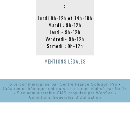
:
Lundi 9h-12h et 14h-18h
Mardi : 9h-12h
Jeudi- 9h-12h
Vendredi- 9h-12h
Samedi : 9h-12h
MENTIONS LÉGALES
Site commercialisé par Centre France Solution Pro
-
Création et hébergement du site Internet réalisé par Net15
-
Site administrable CMS propulsé par WebSee
-
Conditions Générales d'Utilisation