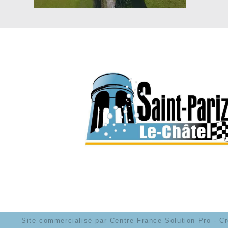
Site commercialisé par Centre France Solution Pro
-
Cr