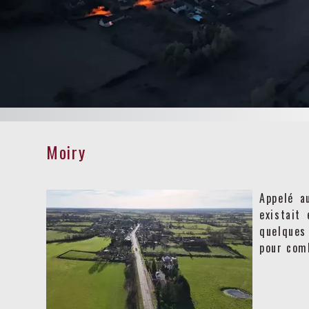
circuit d
avec ses fêtes et 
Moiry
Appelé a
existait
quelques
pour com