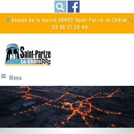
Avenue de la mairie 58490 Saint-Parize-le-Châtel
03 86 21 08 44
Menu
A proximité du
Un village festif
circuit de Magny-Cours
avec ses fêtes et commémorations...